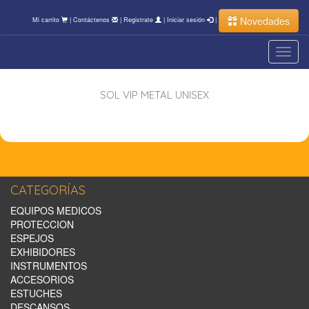
Novedades
Mi carrito
|
Contáctenos
|
Registrate
|
Iniciar sesión
|
Toggl
navig
SOL VIP METAL UNISEX
CATEGORÍAS
EQUIPOS MEDICOS
PROTECCION
ESPEJOS
EXHIBIDORES
INSTRUMENTOS
ACCESORIOS
ESTUCHES
DESCANSOS