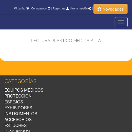
Novedades
Mi carrito
|
Contáctenos
|
Registrate
|
Iniciar sesión
|
Toggl
navig
LECTURA PLASTICO MEDIDA ALTA
CATEGORÍAS
EQUIPOS MEDICOS
PROTECCION
ESPEJOS
EXHIBIDORES
INSTRUMENTOS
ACCESORIOS
ESTUCHES
DESCANSOS