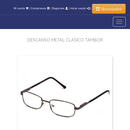
Novedades
Mi carrito
|
Contáctenos
|
Registrate
|
Iniciar sesión
|
Toggl
navig
DESCANSO METAL CLASICO TAMBOR