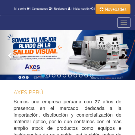
Novedades
Mi carrito
|
Contáctenos
|
Registrate
|
Iniciar sesión
|
Toggl
navig
AXES PERÚ
Somos una empresa peruana con 27 años de
presencia en el mercado, dedicada a la
importación, distribución y comercialización de
material óptico, por lo que contamos con el más
amplio stock de productos como equipos e
instrumentos de optometría, así también gafas de