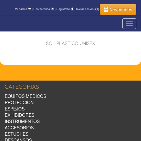
Novedades
Mi carrito
|
Contáctenos
|
Registrate
|
Iniciar sesión
|
Toggl
navig
SOL PLASTICO UNISEX
CATEGORÍAS
EQUIPOS MEDICOS
PROTECCION
ESPEJOS
EXHIBIDORES
INSTRUMENTOS
ACCESORIOS
ESTUCHES
DESCANSOS