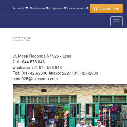
Novedades
Mi carrito
|
Contáctenos
|
Registrate
|
Iniciar sesión
|
Toggl
navig
SEDE 925
Jr. Mesa Redonda Nº 925 - Lima
Cel.: 944 578 946
whatsapp +51 944 578 946
Telf: (01) 426-2606 Anexo: 222 / (01) 427-2608
sede925@axesperu.com