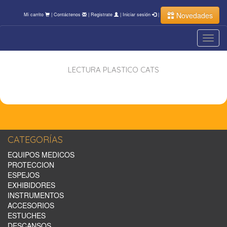
Novedades
Mi carrito
|
Contáctenos
|
Registrate
|
Iniciar sesión
|
Toggl
navig
LECTURA PLASTICO CATS
CATEGORÍAS
EQUIPOS MEDICOS
PROTECCION
ESPEJOS
EXHIBIDORES
INSTRUMENTOS
ACCESORIOS
ESTUCHES
DESCANSOS