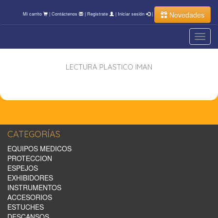
Novedades
Mi carrito
|
Contáctenos
|
Registrate
|
Iniciar sesión
|
Toggl
navig
LECTURA PLASTICO IMAN
CATEGORÍAS
EQUIPOS MEDICOS
PROTECCION
ESPEJOS
EXHIBIDORES
INSTRUMENTOS
ACCESORIOS
ESTUCHES
DESCANSOS