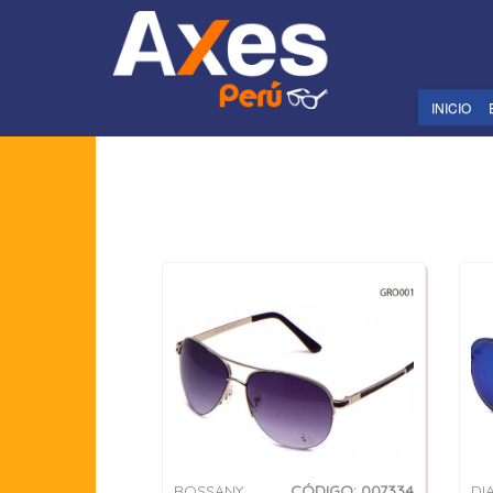
INICIO
ROSSANY
CÓDIGO: 007334
DI