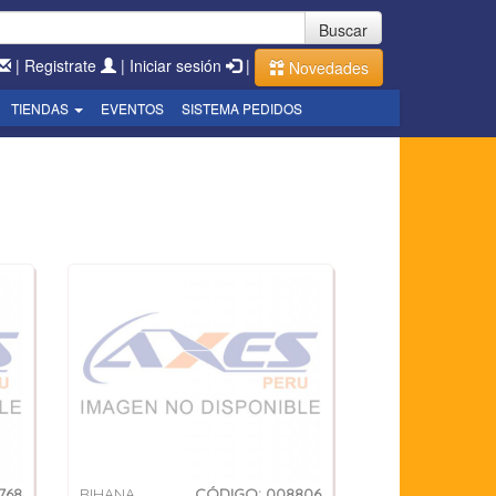
Buscar
|
Registrate
|
Iniciar sesión
|
Novedades
TIENDAS
EVENTOS
SISTEMA PEDIDOS
768
RIHANA
CÓDIGO: 008806