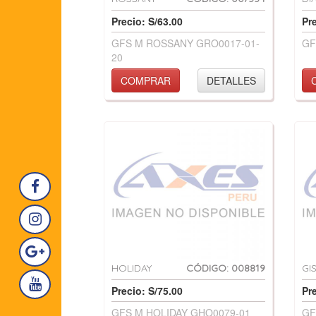
Precio: S/63.00
Pr
GFS M ROSSANY GRO0017-01-
GF
20
COMPRAR
DETALLES
HOLIDAY
CÓDIGO: 008819
GI
Precio: S/75.00
Pr
GFS M HOLIDAY GHO0079-01
GF