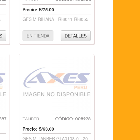
Precio: S/75.00
5
GFS M RIHANA - RI6041-RI6055
S
EN TIENDA
DETALLES
897
TANBER
CÓDIGO: 008928
Precio: S/63.00
GFS M TANBER GTA0108-01-20